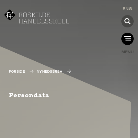
ENG
MENU
FORSIDE
NYHEDSBREV
Persondata