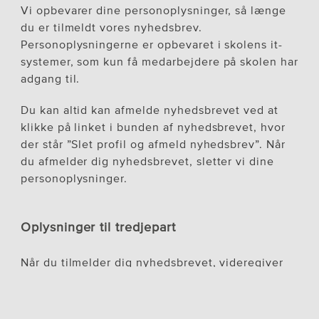
Vi opbevarer dine personoplysninger, så længe
du er tilmeldt vores nyhedsbrev.
Personoplysningerne er opbevaret i skolens it-
systemer, som kun få medarbejdere på skolen har
adgang til.
Du kan altid kan afmelde nyhedsbrevet ved at
klikke på linket i bunden af nyhedsbrevet, hvor
der står ”Slet profil og afmeld nyhedsbrev”.
Når
du afmelder dig nyhedsbrevet, sletter vi dine
personoplysninger.
Oplysninger til tredjepart
Når du tilmelder dig nyhedsbrevet, videregiver
du oplysninger (mailadresse og oplysninger du
selv har skrevet i forbindelse med tilmelding) til
en tredjepart. Denne tredjepart er den