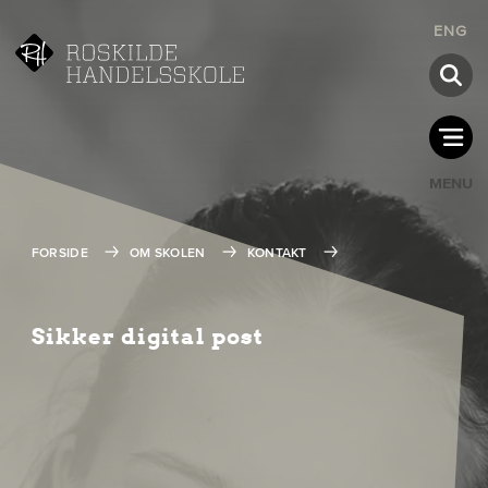
ENG
MENU
FORSIDE
OM SKOLEN
KONTAKT
Sikker digital post