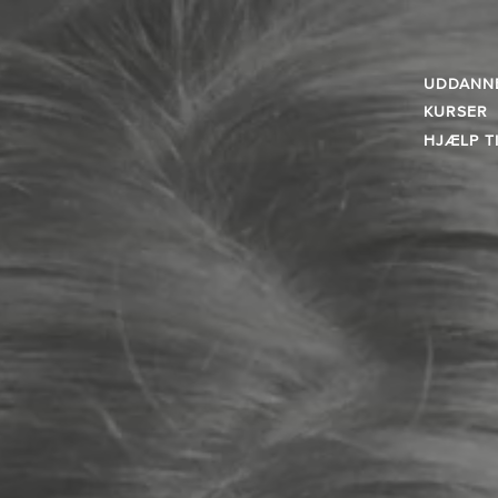
UDDANN
KURSER
HJÆLP T