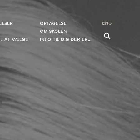
ENG
ELSER
OPTAGELSE
OM SKOLEN
IL AT VÆLGE
INFO TIL DIG DER ER...