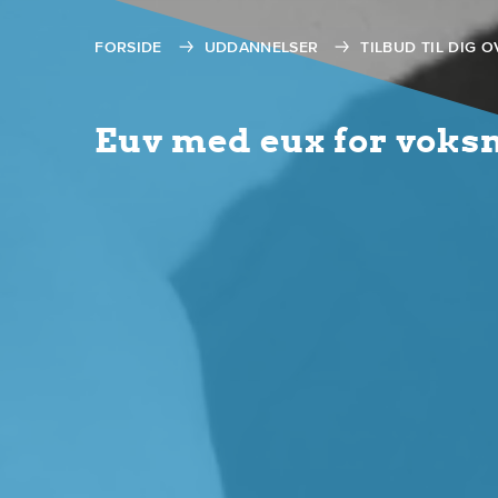
FORSIDE
UDDANNELSER
TILBUD TIL DIG O
Euv med eux for voks