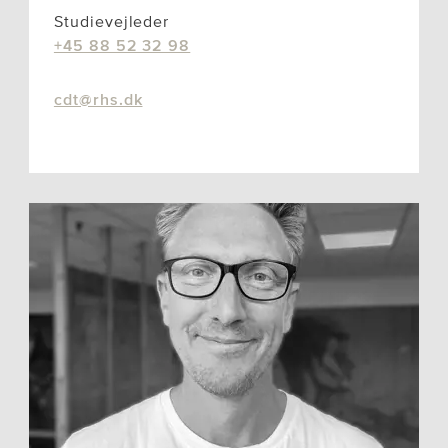
Studievejleder
+45 88 52 32 98
cdt@rhs.dk