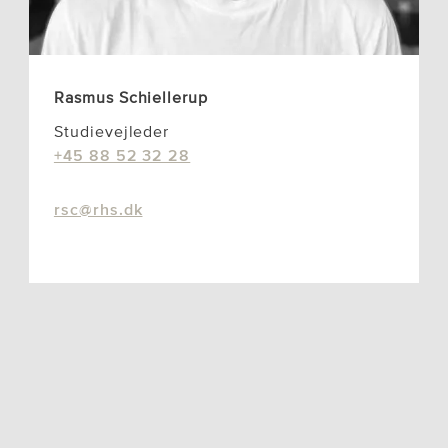
Rasmus Schiellerup
Studievejleder
+45 88 52 32 28
rsc@rhs.dk
Vejledning Centret for
voksenuddannelser (telefontid kl.
08.00-12.00)