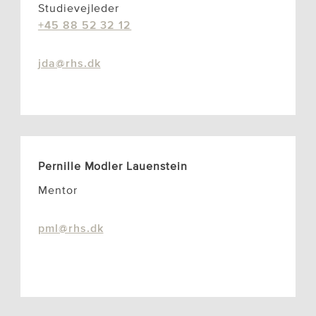
Studievejleder
+45 88 52 32 12
jda@rhs.dk
Pernille Modler Lauenstein
Mentor
pml@rhs.dk