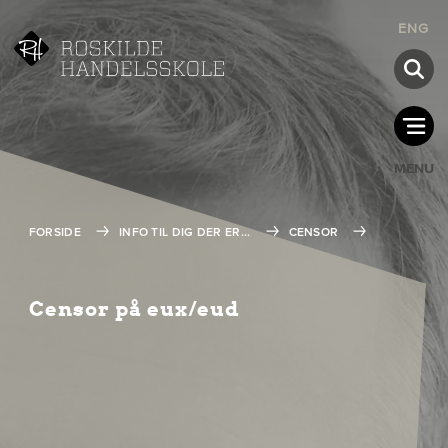
ENG
MENU
FORSIDE
INFO TIL DIG DER ER...
CENSOR
Censor på eux/eud