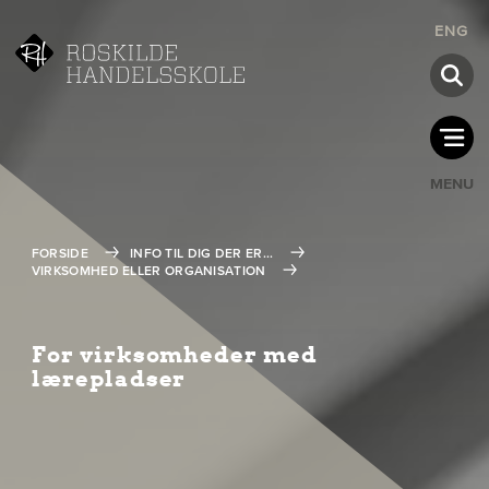
ENG
MENU
FORSIDE
INFO TIL DIG DER ER...
VIRKSOMHED ELLER ORGANISATION
For virksomheder med
lærepladser