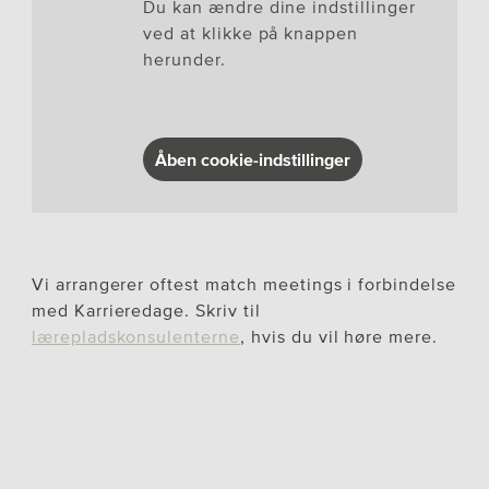
Du kan ændre dine indstillinger
ved at klikke på knappen
herunder.
Åben cookie-indstillinger
Vi arrangerer oftest match meetings i forbindelse
med Karrieredage. Skriv til
lærepladskonsulenterne
, hvis du vil høre mere.
Hold oplæg til karrieredag
Vil I gerne fortælle de unge om