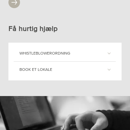
Få hurtig hjælp
WHISTLEBLOWERORDNING
BOOK ET LOKALE
Skolen har en lovpligtig
whistleblowerordning for nuværende
medarbejdere. Den har til formål, at:
Du kan booke skolens mødelokaler og
andre åbne lokaler via
øge medarbejderes mulighed for at
kalenderfunktionen i Outlook. Her
ytre sig om kritisable forhold på
opretter du blot en begivenhed/aftale
skolen uden at frygte for negative
og vælger det relevante lokale.
ansættelsesretlige eller andre
konsekvenser.