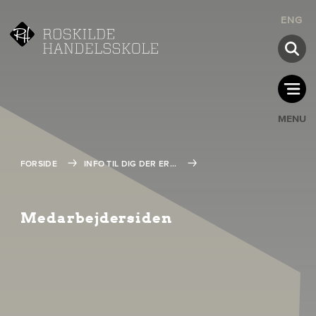
ENG
MENU
FORSIDE
INFO TIL DIG DER ER...
Medarbejdersiden