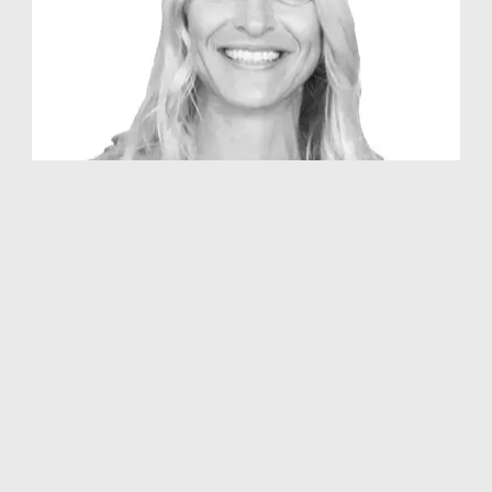
Charlotte Dejgaard Thomsen
Studievejleder
+45 88 52 32 98
cdt@rhs.dk