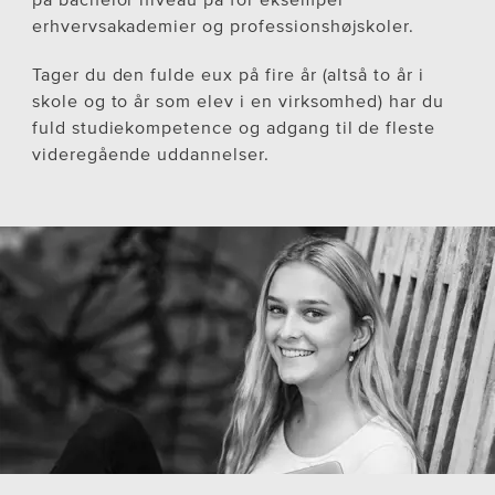
Kommunikation
Salg og Service
Salg og Service
erhvervsakademier og professionshøjskoler.
Kvalitet og service
Kommunikation
Kommunikation
Se mere om de spændende
Forretningsforståelse
Tager du den fulde eux på fire år (altså to år i
Forretningsforståelse
muligheder som kontorelev
Databehandling
skole og to år som elev i en virksomhed) har du
Databehandling
Optimering af arbejdsprocesser
fuld studiekompetence og adgang til de fleste
Optimering af arbejdsprocesser
Se mere om de spændende
videregående uddannelser.
Se mere om de spændende
muligheder som detailelev
muligheder som handelselev