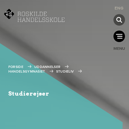
ENG
MENU
FORSIDE
UDDANNELSER
HANDELSGYMNASIET
STUDIELIV
Studierejser